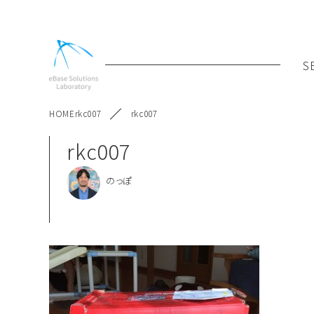
S
HOME
rkc007
rkc007
rkc007
のっぽ